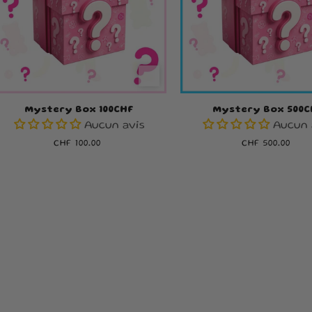
Mystery Box 100CHF
Mystery Box 500C
Aucun avis
Aucun 
Prix
CHF 100.00
Prix
CHF 500.00
habituel
habituel