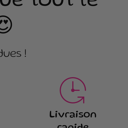
ue tout le
😍
ues !
Livraison
rapide