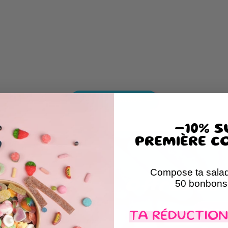
Créer ma salade →
-10% S
PREMIÈRE C
Compose ta salad
50 bonbons 
Offres de
Déco
TA RÉDUCTION