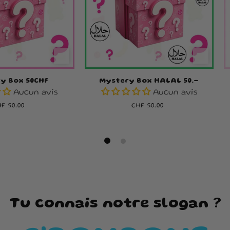
y Box 50CHF
Mystery Box HALAL 50.-
Aucun avis
Aucun avis
ix
F 50.00
Prix
CHF 50.00
abituel
habituel
Tu connais notre slogan ?