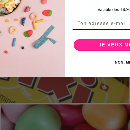
Valable dès 19.9
Email
JE VEUX 
 PRODUITS
NON, M
uvrir