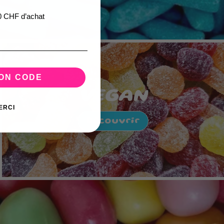
0 CHF d’achat
MON CODE
VEGAN
ERCI
Découvrir