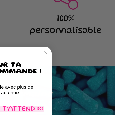
100%
personnalisable
UR TA
OMMANDE !
e avec plus de
au choix.
 la semaine
uvrir
 T’ATTEND 🍬