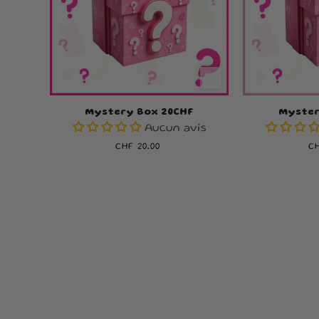
Mystery Box 20CHF
Myster
Aucun avis
Prix
CHF 20.00
Pr
CH
habituel
h