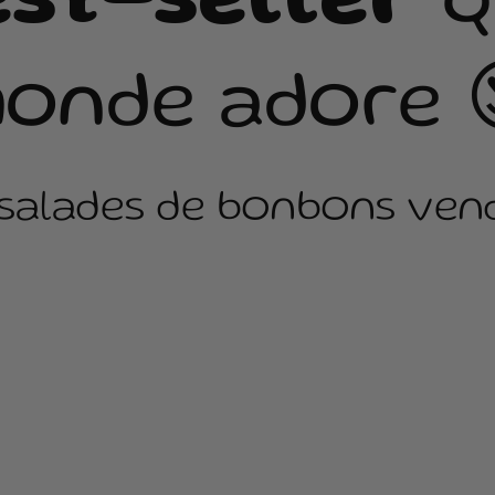
est-seller
q
onde adore 
 salades de bonbons vend