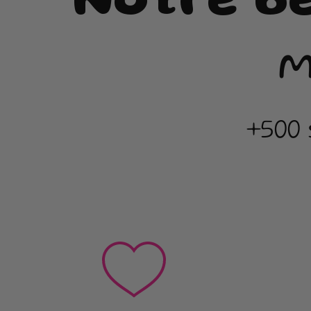
Notre b
m
+500