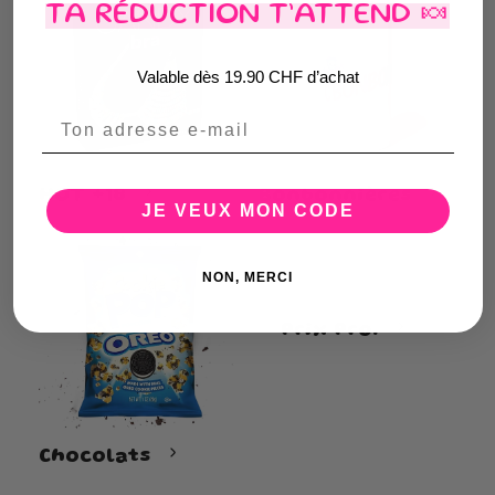
TA RÉDUCTION T’ATTEND 🍬
Valable dès 19.90 CHF d’achat
Email
HOT +18
Bonbonnières
JE VEUX MON CODE
NON, MERCI
Prix Pro.
Chocolats