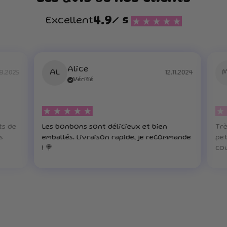
4.9
Excellent
/ 5
Alice
AL
8.2025
12.11.2024
Vérifié
ts de
Les bonbons sont délicieux et bien
Trè
s
emballés. Livraison rapide, je recommande
pet
! 🍭
cou