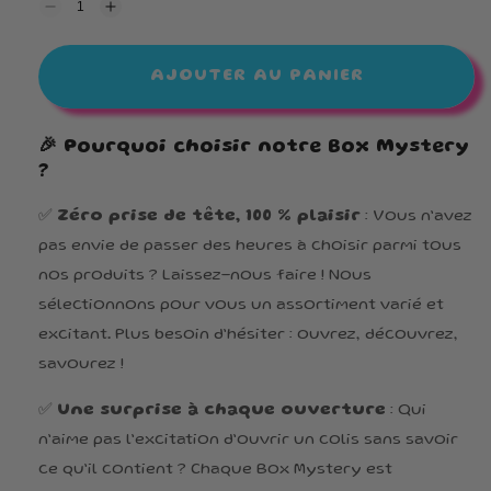
Réduire
Augmenter
la
la
quantité
quantité
de
de
AJOUTER AU PANIER
Mystery
Mystery
Box
Box
HALAL
HALAL
50.-
50.-
🎉
Pourquoi choisir notre Box Mystery
?
✅
Zéro prise de tête, 100 % plaisir
: Vous n’avez
pas envie de passer des heures à choisir parmi tous
nos produits ? Laissez-nous faire ! Nous
sélectionnons pour vous un assortiment varié et
excitant. Plus besoin d’hésiter : ouvrez, découvrez,
savourez !
✅
Une surprise à chaque ouverture
: Qui
n’aime pas l’excitation d’ouvrir un colis sans savoir
ce qu’il contient ? Chaque Box Mystery est