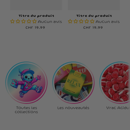
Titre du produit
Titre du produit
Aucun avis
Aucun avis
Prix
CHF 19.99
Prix
CHF 19.99
habituel
habituel
Toutes les
Les nouveautés
Vrac Acidu
collections
Ta box, tes règles
!
Choisis chaque bonbon,