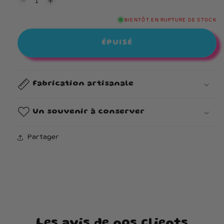
Réduire
Augmenter
la
la
quantité
quantité
BIENTÔT EN RUPTURE DE STOCK
de
de
Bonbonnière
Bonbonnière
ÉPUISÉ
Fabrication artisanale
Un souvenir à conserver
Partager
Les avis de nos clients