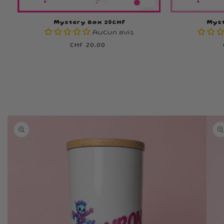
Mystery Box 20CHF
Myst
Aucun avis
Prix
CHF 20.00
habituel
Passer aux
informations
produits