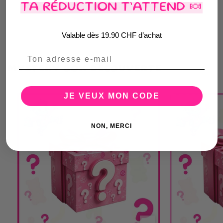
TA RÉDUCTION T’ATTEND 🍬
Go je compose !
Valable dès 19.90 CHF d’achat
Email
MYSTERY BOX DÉCOUVERTE
JE VEUX MON CODE
NON, MERCI