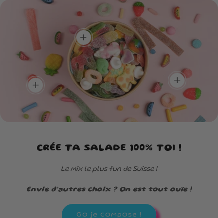
Plein de goûts,
ressemble.
Un max de
zéro routine !
couleurs, un max
Un mélange unique pour
de saveurs !
découvrir de nouvelles
add
Une box aussi belle à
saveurs à chaque
regarder que délicieuse à
bouchée.
dévorer.
add
add
CRÉE TA SALADE 100% TOI !
Le mix le plus fun de Suisse !
Envie d’autres choix ? On est tout ouïe !
Go je compose !