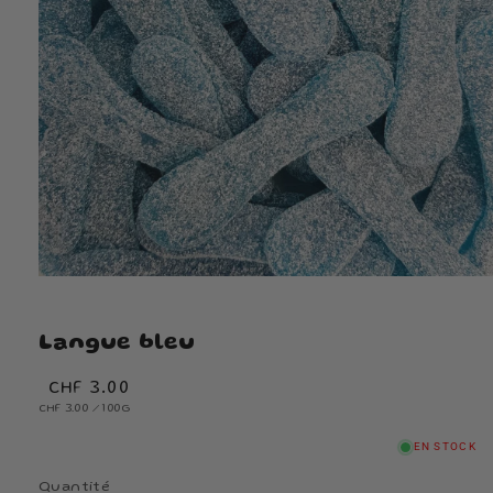
Langue bleu
Prix
CHF 3.00
PRIX
habituel
PAR
CHF 3.00
/
100G
UNITAIRE
EN STOCK
Quantité