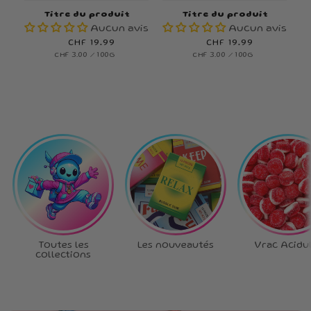
Titre du produit
Titre du produit
Aucun avis
Aucun avis
Prix
CHF 19.99
Prix
CHF 19.99
PRIX
PAR
PRIX
PAR
CHF 3.00
/
100G
CHF 3.00
/
100G
habituel
habituel
UNITAIRE
UNITAIRE
Toutes les
Les nouveautés
Vrac Acidu
collections
Ta box, tes règles
!
Choisis chaque bonbon,
crée la box qui te