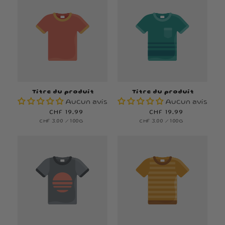
Titre du produit
Titre du produit
Aucun avis
Aucun avis
Prix
CHF 19.99
Prix
CHF 19.99
PRIX
PAR
PRIX
PAR
CHF 3.00
/
100G
CHF 3.00
/
100G
habituel
habituel
UNITAIRE
UNITAIRE