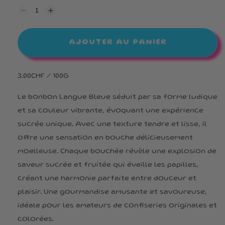
Réduire
Augmenter
la
la
quantité
quantité
de
de
AJOUTER AU PANIER
Langue
Langue
bleu
bleu
3.00CHF / 100G
Le bonbon Langue Bleue séduit par sa forme ludique
et sa couleur vibrante, évoquant une expérience
sucrée unique. Avec une texture tendre et lisse, il
offre une sensation en bouche délicieusement
moelleuse. Chaque bouchée révèle une explosion de
saveur sucrée et fruitée qui éveille les papilles,
créant une harmonie parfaite entre douceur et
plaisir. Une gourmandise amusante et savoureuse,
idéale pour les amateurs de confiseries originales et
colorées.