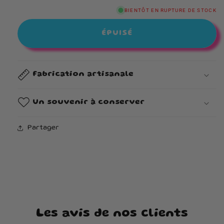
la
la
quantité
quantité
BIENTÔT EN RUPTURE DE STOCK
de
de
Bonbonnière
Bonbonnière
ÉPUISÉ
Fabrication artisanale
Un souvenir à conserver
Partager
Les avis de nos clients