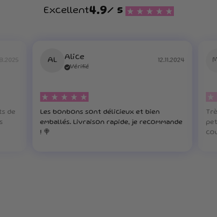
4.9
Excellent
/ 5
Alice
AL
8.2025
12.11.2024
Vérifié
ts de
Les bonbons sont délicieux et bien
Trè
s
emballés. Livraison rapide, je recommande
pet
! 🍭
cou