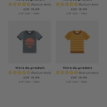
Aucun avis
Aucun avis
Prix
CHF 19.99
Prix
CHF 19.99
PRIX
PAR
PRIX
PAR
CHF 3.00
/
100G
CHF 3.00
/
100G
habituel
habituel
UNITAIRE
UNITAIRE
Titre du produit
Titre du produit
Aucun avis
Aucun avis
Prix
CHF 19.99
Prix
CHF 19.99
PRIX
PAR
PRIX
PAR
CHF 3.00
/
100G
CHF 3.00
/
100G
habituel
habituel
UNITAIRE
UNITAIRE