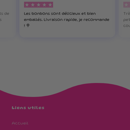
ts de
Les bonbons sont délicieux et bien
Trè
s
emballés. Livraison rapide, je recommande
pet
! 🍭
cou
Liens utiles
Accueil