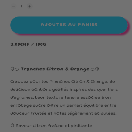
Réduire
Augmenter
la
la
quantité
quantité
de
de
AJOUTER AU PANIER
Tranche
Tranche
Orange
Orange
Citron
Citron
3.00CHF / 100G
🍋🍊
Tranches Citron & Orange
🍊🍋
Craquez pour les
Tranches Citron & Orange, de
délicieux bonbons gélifiés inspirés des quartiers
d’agrumes. Leur texture tendre associée à un
enrobage sucré offre un parfait équilibre entre
douceur fruitée et notes légèrement acidulées.
🍋 Saveur citron fraîche et pétillante