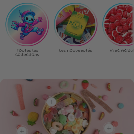
Toutes les
Les nouveautés
Vrac Acidu
collections
Ta box, tes règles
!
Choisis chaque bonbon,
crée la box qui te
Plein de goûts,
ressemble.
Un max de
zéro routine !
couleurs, un max
Un mélange unique pour
de saveurs !
découvrir de nouvelles
add
Une box aussi belle à
saveurs à chaque
regarder que délicieuse à
bouchée.
dévorer.
add
add