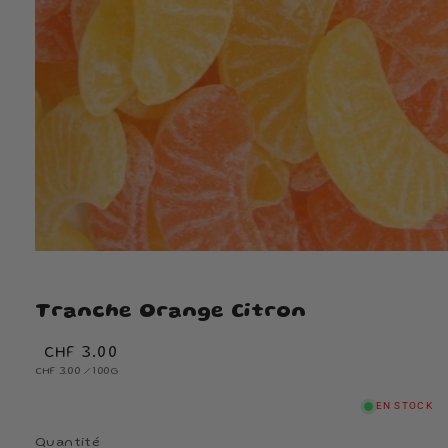
Tranche Orange Citron
Prix
CHF 3.00
PRIX
habituel
PAR
CHF 3.00
/
100G
UNITAIRE
EN STOCK
Quantité