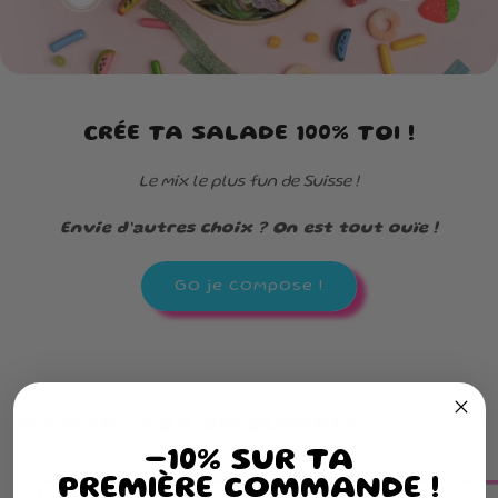
CRÉE TA SALADE 100% TOI !
Le mix le plus fun de Suisse !
Envie d’autres choix ? On est tout ouïe !
Go je compose !
MYSTERY BOX DÉCOUVERTE
-10% SUR TA
PREMIÈRE COMMANDE !