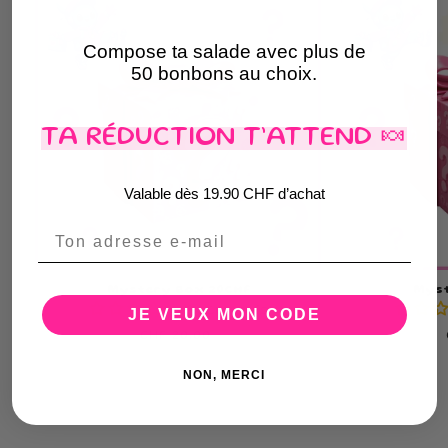
Compose ta salade avec plus de
50 bonbons au choix.
TA RÉDUCTION T’ATTEND 🍬
Valable dès 19.90 CHF d’achat
Email
Mystery Box 20CHF
Myst
Aucun avis
JE VEUX MON CODE
Prix
CHF 20.00
habituel
NON, MERCI