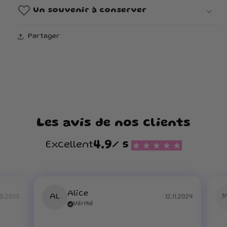
Un souvenir à conserver
Partager
Les avis de nos clients
4.9
Excellent
/ 5
Alice
AL
8.2025
12.11.2024
Vérifié