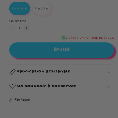
Variante épuisée ou indisponible
Variante épuisée ou indisponible
Grande
Petite
Quantité
Réduire
Augmenter
la
la
quantité
quantité
BIENTÔT EN RUPTURE DE STOCK
de
de
Bonbonnière
Bonbonnière
ÉPUISÉ
Fabrication artisanale
Un souvenir à conserver
Partager