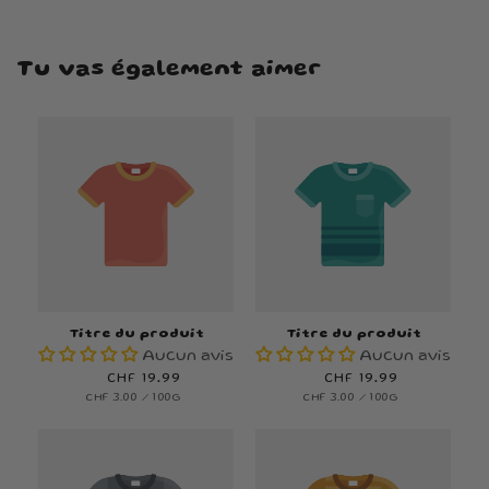
Tu vas également aimer
Titre du produit
Titre du produit
Aucun avis
Aucun avis
Prix
CHF 19.99
Prix
CHF 19.99
PRIX
PAR
PRIX
PAR
CHF 3.00
/
100G
CHF 3.00
/
100G
habituel
habituel
UNITAIRE
UNITAIRE