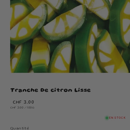
Tranche De citron Lisse
Prix
CHF 3.00
PRIX
habituel
PAR
CHF 3.00
/
100G
UNITAIRE
EN STOCK
Quantité