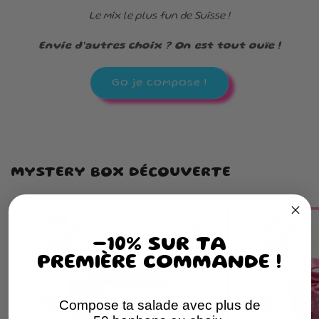
Le mix le plus fun de Suisse !
Envie d’autres choix ? On est tout ouïe !
Go je compose !
MYSTERY BOX DÉCOUVERTE
-10% SUR TA
PREMIÈRE COMMANDE !
Compose ta salade avec plus de