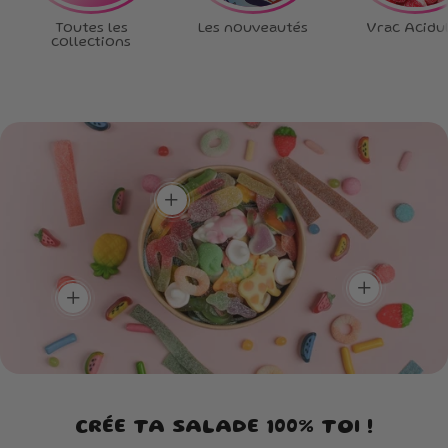
Toutes les
Les nouveautés
Vrac Acidu
collections
Ta box, tes règles
!
Choisis chaque bonbon,
crée la box qui te
Plein de goûts,
ressemble.
Un max de
zéro routine !
couleurs, un max
Un mélange unique pour
de saveurs !
découvrir de nouvelles
add
Une box aussi belle à
saveurs à chaque
regarder que délicieuse à
bouchée.
dévorer.
add
add
CRÉE TA SALADE 100% TOI !