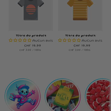
Titre du produit
Titre du produit
Aucun avis
Aucun avis
Prix
CHF 19.99
Prix
CHF 19.99
PRIX
PAR
PRIX
PAR
CHF 3.00
/
100G
CHF 3.00
/
100G
habituel
habituel
UNITAIRE
UNITAIRE