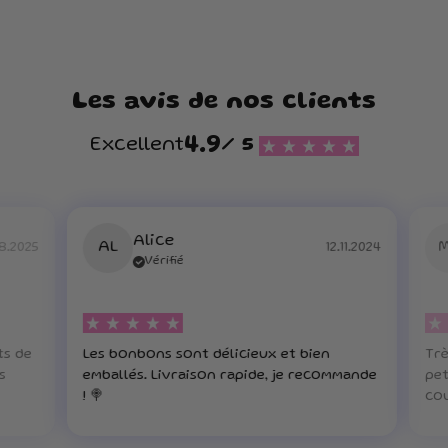
Les avis de nos clients
4.9
Excellent
/ 5
Alice
AL
8.2025
12.11.2024
Vérifié
ts de
Les bonbons sont délicieux et bien
Trè
s
emballés. Livraison rapide, je recommande
pet
! 🍭
cou