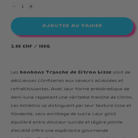
Réduire
Augmenter
la
la
quantité
quantité
de
de
AJOUTER AU PANIER
Tranche
Tranche
De
De
citron
citron
Lisse
Lisse
3.00 CHF / 100G
Les
bonbons Tranche de Citron Lisse
sont de
délicieuses confiseries aux saveurs acidulées et
rafraîchissantes. Avec leur forme emblématique de
demi-lune rappelant une véritable tranche de citron,
ces bonbons se distinguent par leur texture lisse et
fondante, sans enrobage de sucre. Leur goût
équilibré entre douceur sucrée et légère pointe
d’acidité offre une expérience gourmande