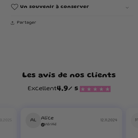
Un souvenir à conserver
Partager
Les avis de nos clients
4.9
Excellent
/ 5
Alice
AL
8.2025
12.11.2024
Vérifié