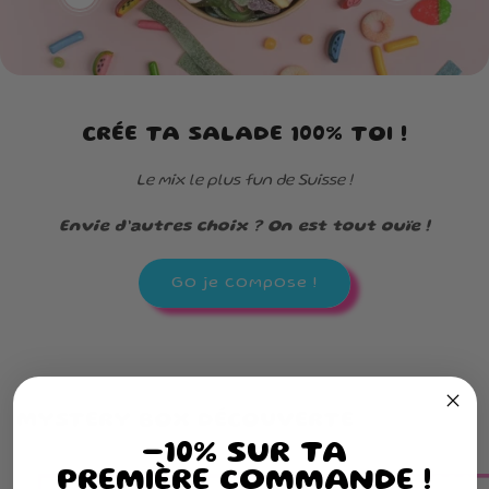
CRÉE TA SALADE 100% TOI !
Le mix le plus fun de Suisse !
Envie d’autres choix ? On est tout ouïe !
Go je compose !
MYSTERY BOX DÉCOUVERTE
-10% SUR TA
PREMIÈRE COMMANDE !