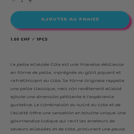
Réduire
Augmenter
la
la
quantité
quantité
de
de
AJOUTER AU PANIER
Shooter
Shooter
Cola
Cola
1.00 CHF / 1PCS
La paille acidulée Cola est une friandise délicieuse
en forme de paille, imprégnée du goût piquant et
rafraîchissant du cola. Sa forme originale rappelle
une paille classique, mais son revêtement acidulé
ajoute une dimension pétillante à l'expérience
gustative. La combinaison du sucré du cola et de
l'acidité offre une sensation en bouche unique. Une
gourmandise ludique qui ravit les amateurs de
saveurs acidulées et de cola, procurant une pause