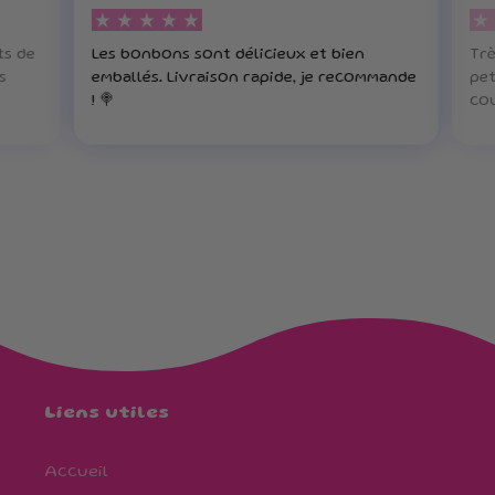
ts de
Les bonbons sont délicieux et bien
Trè
s
emballés. Livraison rapide, je recommande
pet
! 🍭
cou
Liens utiles
Accueil