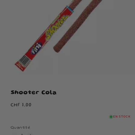
Shooter Cola
Prix
CHF 1.00
habituel
EN STOCK
Quantité