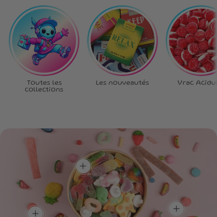
Toutes les
Les nouveautés
Vrac Acidu
collections
Ta box, tes règles
!
Choisis chaque bonbon,
crée la box qui te
Plein de goûts,
ressemble.
Un max de
zéro routine !
couleurs, un max
Un mélange unique pour
de saveurs !
découvrir de nouvelles
add
Une box aussi belle à
saveurs à chaque
regarder que délicieuse à
bouchée.
dévorer.
add
add