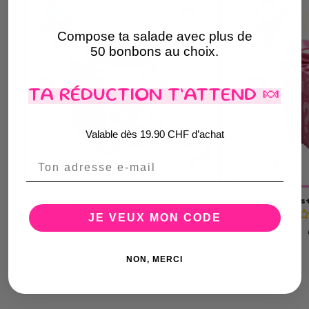
Compose ta salade avec plus de
50 bonbons au choix.
TA RÉDUCTION T’ATTEND 🍬
Valable dès 19.90 CHF d’achat
Email
Mystery Box 20CHF
Myst
Aucun avis
JE VEUX MON CODE
Prix
CHF 20.00
habituel
NON, MERCI