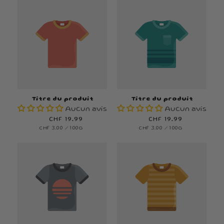
Titre du produit
Titre du produit
Aucun avis
Aucun avis
Prix
CHF 19.99
Prix
CHF 19.99
PRIX
PAR
PRIX
PAR
CHF 3.00
/
100G
CHF 3.00
/
100G
habituel
habituel
UNITAIRE
UNITAIRE