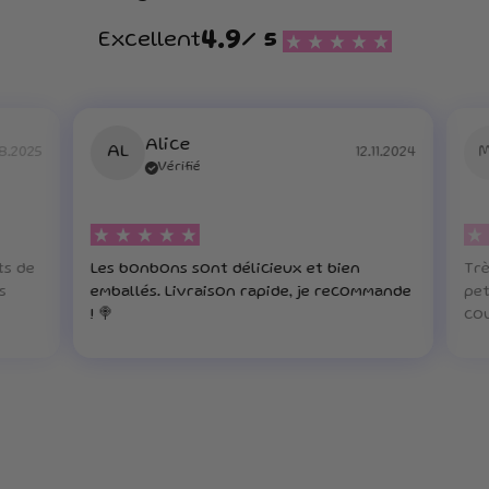
4.9
Excellent
/ 5
Alice
AL
8.2025
12.11.2024
Vérifié
ts de
Les bonbons sont délicieux et bien
Trè
s
emballés. Livraison rapide, je recommande
pet
! 🍭
cou