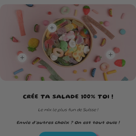
crée la box qui te
Plein de goûts,
ressemble.
Un max de
zéro routine !
couleurs, un max
Un mélange unique pour
de saveurs !
découvrir de nouvelles
add
Une box aussi belle à
saveurs à chaque
regarder que délicieuse à
bouchée.
dévorer.
add
add
CRÉE TA SALADE 100% TOI !
Le mix le plus fun de Suisse !
Envie d’autres choix ? On est tout ouïe !