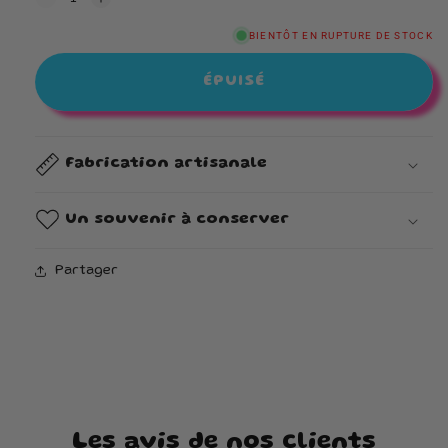
Réduire
Augmenter
la
la
quantité
quantité
BIENTÔT EN RUPTURE DE STOCK
de
de
Bonbonnière
Bonbonnière
ÉPUISÉ
Fabrication artisanale
Un souvenir à conserver
Partager
Les avis de nos clients