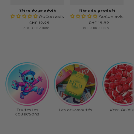
Titre du produit
Titre du produit
Aucun avis
Aucun avis
Prix
CHF 19.99
Prix
CHF 19.99
PRIX
PAR
PRIX
PAR
CHF 3.00
/
100G
CHF 3.00
/
100G
habituel
habituel
UNITAIRE
UNITAIRE
Toutes les
Les nouveautés
Vrac Acidu
collections
Ta box, tes règles
!
Choisis chaque bonbon,