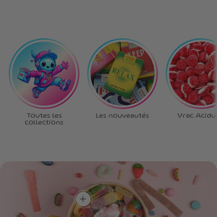
Toutes les
Les nouveautés
Vrac Acidu
collections
Ta box, tes règles
!
Choisis chaque bonbon,
crée la box qui te
Plein de goûts,
ressemble.
Un max de
zéro routine !
couleurs, un max
Un mélange unique pour
de saveurs !
découvrir de nouvelles
add
Une box aussi belle à
saveurs à chaque
regarder que délicieuse à
bouchée.
dévorer.