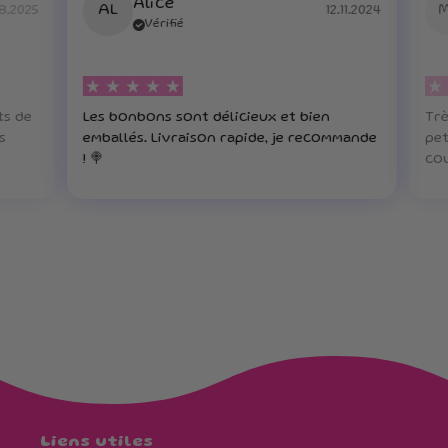
Alice
AL
8.2025
12.11.2024
Vérifié
ts de
Les bonbons sont délicieux et bien
Trè
s
emballés. Livraison rapide, je recommande
pet
! 🍭
cou
Liens utiles