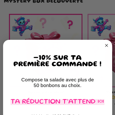
MYSTERY BOX DÉCOUVERTE
-10% SUR TA
PREMIÈRE COMMANDE !
Compose ta salade avec plus de
50 bonbons au choix.
Mystery Box 20CHF
Myst
Aucun avis
TA RÉDUCTION T’ATTEND 🍬
Prix
CHF 20.00
habituel