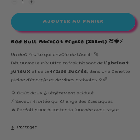
Réduire
Augmenter
la
la
quantité
quantité
de
de
AJOUTER AU PANIER
RedBull
RedBull
Abricot
Abricot
Fraise
Fraise
Red Bull Abricot Fraise (250ml)
🍑🍓⚡
Un duo fruité qui envoie du lourd ! 🚀
Découvre le mix ultra rafraîchissant de
l’abricot
juteux
et de la
fraise sucrée
, dans une canette
pleine d’énergie et de vibes estivales 🌞🌈
🥭 Goût doux & légèrement acidulé
⚡ Saveur fruitée qui change des classiques
🔥 Parfait pour booster ta journée avec style
Partager