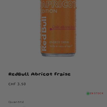
RedBull Abricot Fraise
Prix
CHF 3.50
habituel
EN STOCK
Quantité