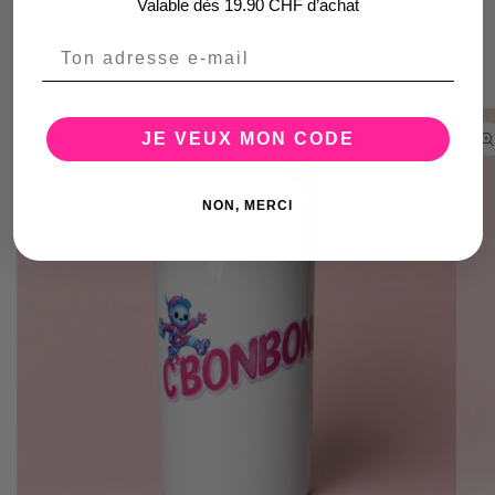
Valable dès 19.90 CHF d’achat
Email
Passer aux
informations
JE VEUX MON CODE
produits
NON, MERCI