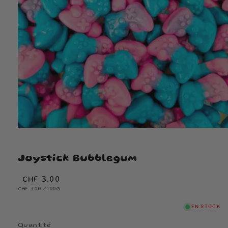
Joystick Bubblegum
Prix
CHF 3.00
PRIX
habituel
PAR
CHF 3.00
/
100G
UNITAIRE
EN STOCK
Quantité