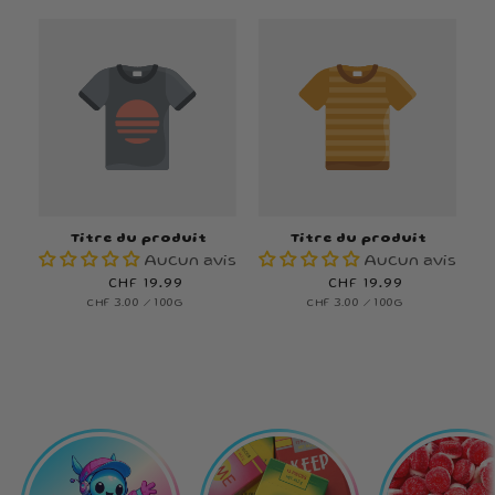
UNITAIRE
UNITAIRE
Titre du produit
Titre du produit
Aucun avis
Aucun avis
Prix
CHF 19.99
Prix
CHF 19.99
PRIX
PAR
PRIX
PAR
CHF 3.00
/
100G
CHF 3.00
/
100G
habituel
habituel
UNITAIRE
UNITAIRE