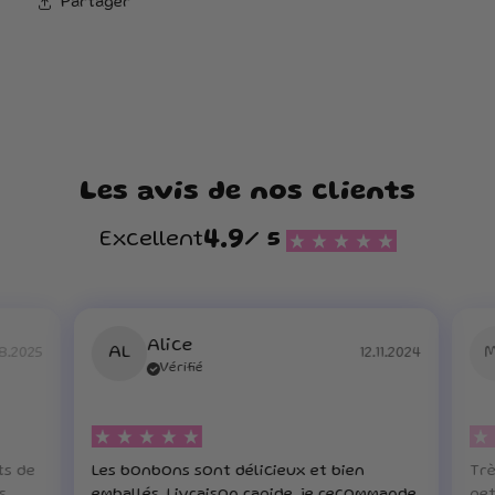
Partager
Les avis de nos clients
4.9
Excellent
/ 5
Alice
AL
8.2025
12.11.2024
Vérifié
ts de
Les bonbons sont délicieux et bien
Trè