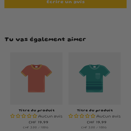
Écrire un avis
Tu vas également aimer
Titre du produit
Titre du produit
Aucun avis
Aucun avis
Prix
CHF 19.99
Prix
CHF 19.99
PRIX
PAR
PRIX
PAR
CHF 3.00
/
100G
CHF 3.00
/
100G
habituel
habituel