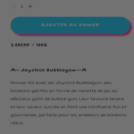
Réduire
Augmenter
la
la
quantité
quantité
de
de
AJOUTER AU PANIER
Joystick
Joystick
Bubblegum
Bubblegum
3.00CHF / 100G
🎮🍬
Joystick Bubblegum
🍬🎮
Amuse-toi avec les Joystick Bubblegum, des
bonbons gélifiés en forme de manette de jeu au
délicieux goût de bubble gum. Leur texture tendre
et leur saveur sucrée en font une confiserie fun et
gourmande, parfaite pour les amateurs de bonbons
rétro.