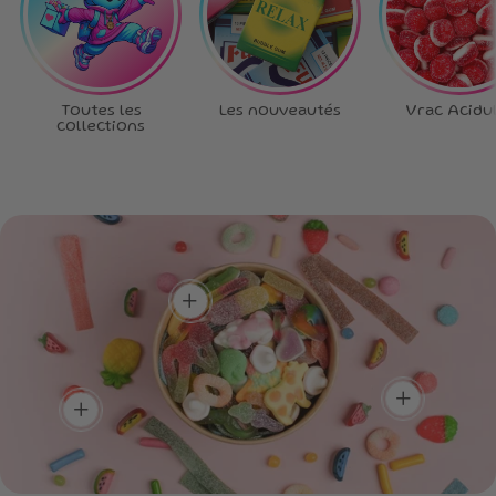
Toutes les
Les nouveautés
Vrac Acidu
collections
Ta box, tes règles
!
Choisis chaque bonbon,
crée la box qui te
Plein de goûts,
ressemble.
Un max de
zéro routine !
couleurs, un max
Un mélange unique pour
de saveurs !
découvrir de nouvelles
add
Une box aussi belle à
saveurs à chaque
regarder que délicieuse à
bouchée.
dévorer.
add
add