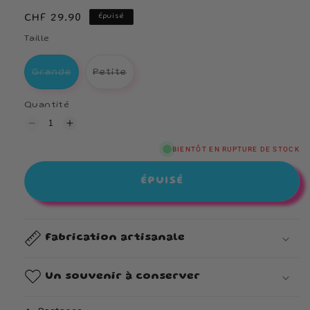
fenêtre
fenêtr
modale
modal
Prix
CHF 29.90
Épuisé
habituel
Taille
Variante épuisée ou indisponible
Variante épuisée ou indisponible
Grande
Petite
Quantité
Réduire
Augmenter
la
la
quantité
quantité
BIENTÔT EN RUPTURE DE STOCK
de
de
Bonbonnière
Bonbonnière
ÉPUISÉ
Fabrication artisanale
Un souvenir à conserver