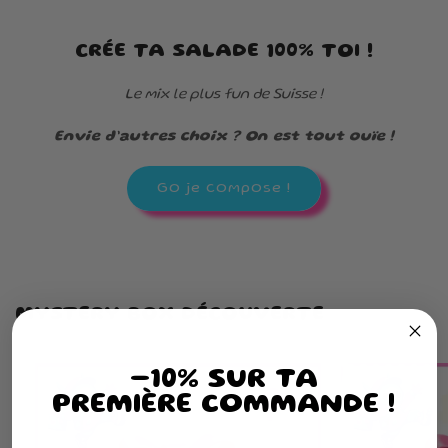
CRÉE TA SALADE 100% TOI !
Le mix le plus fun de Suisse !
Envie d’autres choix ? On est tout ouïe !
Go je compose !
MYSTERY BOX DÉCOUVERTE
-10% SUR TA
PREMIÈRE COMMANDE !