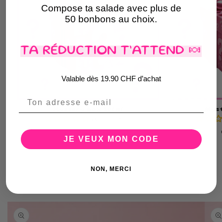
Compose ta salade avec plus de
50 bonbons au choix.
TA RÉDUCTION T’ATTEND 🍬
Valable dès 19.90 CHF d’achat
Email
Mystery Box 20CHF
Myst
Aucun avis
Prix
CHF 20.00
JE VEUX MON CODE
habituel
NON, MERCI
Passer aux
informations
produits