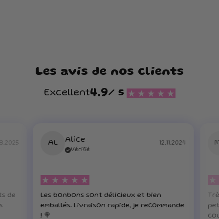
Les avis de nos clients
4.9
Excellent
/ 5
Alice
AL
8.2025
12.11.2024
Vérifié
ts de
Les bonbons sont délicieux et bien
Trè
s
emballés. Livraison rapide, je recommande
pet
! 🍭
cou