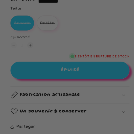
habituel
Taille
Variante épuisée ou indisponible
Variante épuisée ou indisponible
Grande
Petite
Quantité
Réduire
Augmenter
la
la
quantité
quantité
BIENTÔT EN RUPTURE DE STOCK
de
de
Bonbonnière
Bonbonnière
ÉPUISÉ
Fabrication artisanale
Un souvenir à conserver
Partager