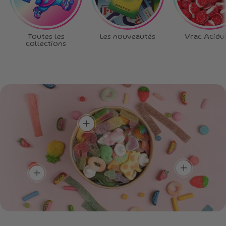
Toutes les
Les nouveautés
Vrac Acidu
collections
Ta box, tes règles
!
Choisis chaque bonbon,
crée la box qui te
Plein de goûts,
ressemble.
Un max de
zéro routine !
couleurs, un max
Un mélange unique pour
de saveurs !
découvrir de nouvelles
add
Une box aussi belle à
saveurs à chaque
regarder que délicieuse à
bouchée.
dévorer.
add
add