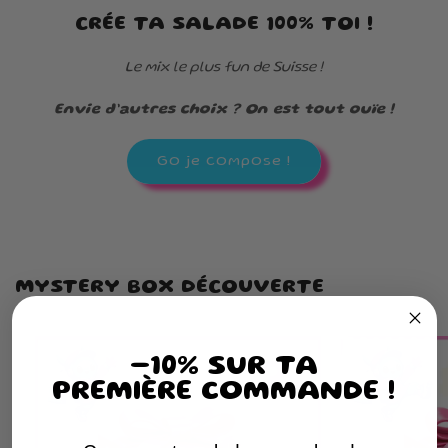
CRÉE TA SALADE 100% TOI !
Le mix le plus fun de Suisse !
Envie d’autres choix ? On est tout ouïe !
Go je compose !
MYSTERY BOX DÉCOUVERTE
-10% SUR TA
PREMIÈRE COMMANDE !