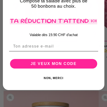
Compose ta salade avec plus de
50 bonbons au choix.
TA RÉDUCTION T’ATTEND 🍬
Valable dès 19.90 CHF d’achat
Email
Mystery Box 20CHF
Myst
Aucun avis
Prix
CHF 20.00
habituel
JE VEUX MON CODE
NON, MERCI
Passer aux
informations
produits