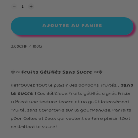
Réduire
Augmenter
la
la
quantité
quantité
de
de
AJOUTER AU PANIER
Fruits
Fruits
gélifiés
gélifiés
SANS
SANS
SUCRE
SUCRE
3.00CHF / 100G
🍓🍬
Fruits Gélifiés Sans Sucre
🍬🍓
Retrouvez tout le plaisir des bonbons fruités…
sans
le sucre !
Ces délicieux fruits gélifiés signés Frisia
offrent une texture tendre et un goût intensément
fruité, sans compromis sur la gourmandise. Parfaits
pour celles et ceux qui veulent se faire plaisir tout
en limitant le sucre !