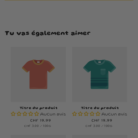
Tu vas également aimer
Titre du produit
Titre du produit
Aucun avis
Aucun avis
Prix
CHF 19.99
Prix
CHF 19.99
PRIX
PAR
PRIX
PAR
CHF 3.00
/
100G
CHF 3.00
/
100G
habituel
habituel
UNITAIRE
UNITAIRE