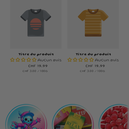
Titre du produit
Titre du produit
Aucun avis
Aucun avis
Prix
CHF 19.99
Prix
CHF 19.99
PRIX
PAR
PRIX
PAR
CHF 3.00
/
100G
CHF 3.00
/
100G
habituel
habituel
UNITAIRE
UNITAIRE