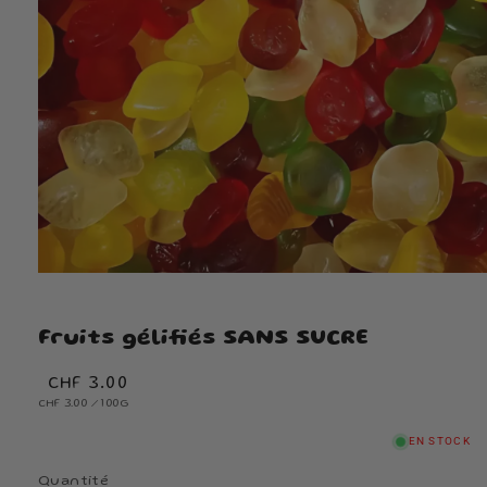
Fruits gélifiés SANS SUCRE
Prix
CHF 3.00
PRIX
habituel
PAR
CHF 3.00
/
100G
UNITAIRE
EN STOCK
Quantité