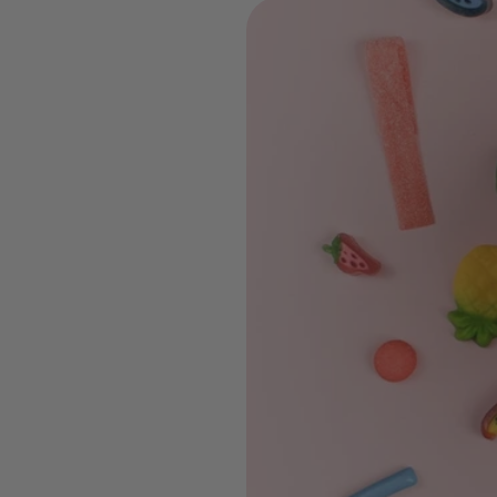
Ta box
Choisis cha
qui