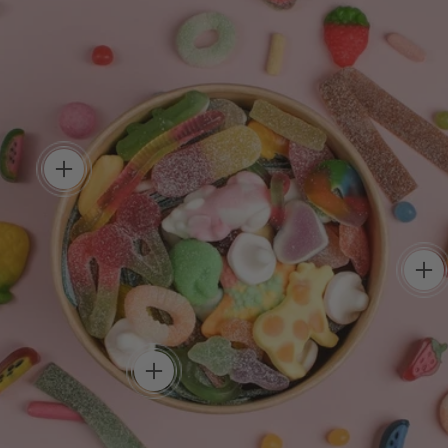
, tes règles !
que bonbon, crée la box
 te ressemble.
Plein de goût
routine 
Un mélange uniq
add
découvrir de nou
saveurs à chaque 
Un max de couleurs, un
max de saveurs !
add
Une box aussi belle à regarder que
délicieuse à dévorer.
add