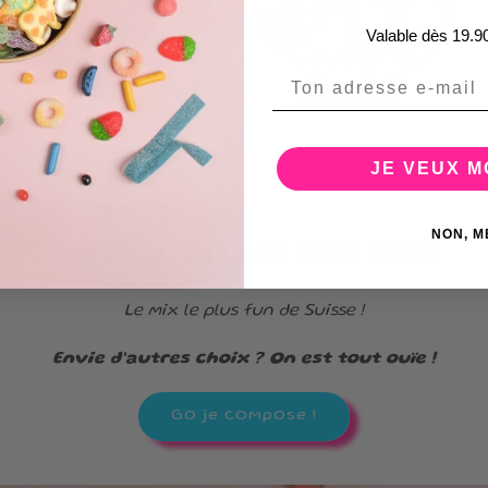
Valable dès 19.9
Email
Vrac Acidulés
Vrac Lisses
JE VEUX 
NON, M
CRÉE TA SALADE 100% TOI !
Le mix le plus fun de Suisse !
Envie d’autres choix ? On est tout ouïe !
Go je compose !