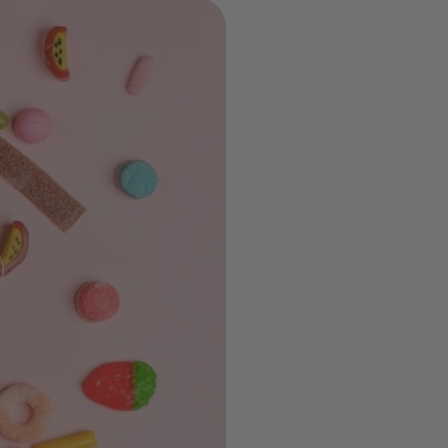
s, zéro
!
ue pour
velles
bouchée.