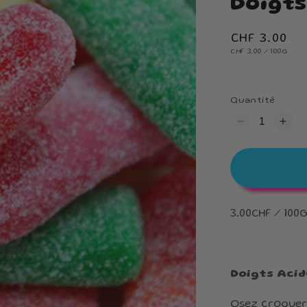
Doigts
Prix
CHF 3.00
PRIX
habituel
PAR
CHF 3.00
/
100G
UNITAIRE
Quantité
Réduire
Augme
la
la
quantité
quanti
de
de
Doigts
Doigt
Acidulé
Acidu
3.00CHF / 100
Doigts Acid
Osez croquer 