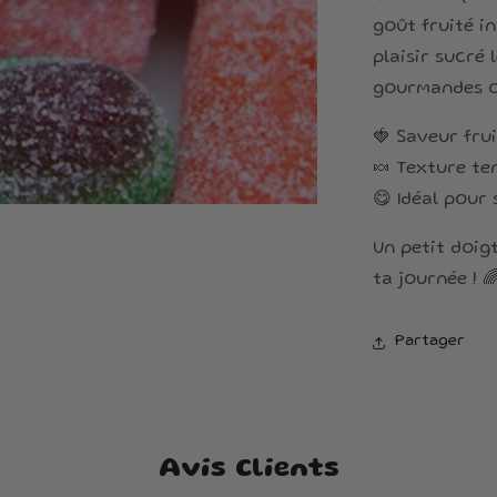
goût fruité i
plaisir sucré
gourmandes o
🍓 Saveur fru
🍬 Texture te
😋 Idéal pour
Un petit doig
ta journée ! 
Partager
Avis Clients