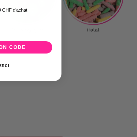
0 CHF d’achat
Chewing-gum
Halal
MON CODE
ERCI