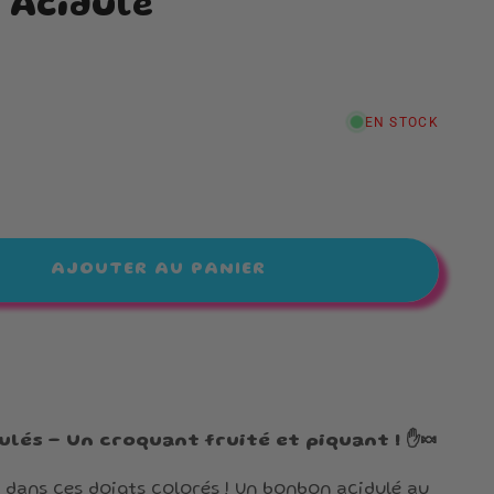
 Acidulé
EN STOCK
nter
té
s
AJOUTER AU PANIER
lé
G
ulés – Un croquant fruité et piquant ! ✋🍬
dans ces doigts colorés ! Un bonbon acidulé au