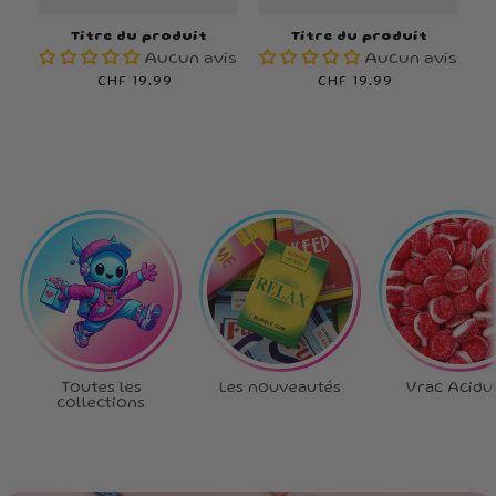
Titre du produit
Titre du produit
Aucun avis
Aucun avis
Prix
CHF 19.99
Prix
CHF 19.99
habituel
habituel
Toutes les
Les nouveautés
Vrac Acidu
collections
Ta box, tes règles
!
Choisis chaque bonbon,
crée la box qui te