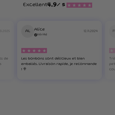
4.9
Excellent
/ 5
Alice
AL
8.2025
12.11.2024
Vérifié
ts de
Les bonbons sont délicieux et bien
Trè
s
emballés. Livraison rapide, je recommande
pet
! 🍭
cou