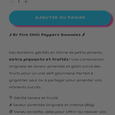
Réduire
Augmenter
la
la
quantité
quantité
de
de
AJOUTER AU PANIER
Chili
Chili
Gummies
Gummies
Extra
Extra
Piquants
Piquants
🌶️
Dr Fire Chili Peppers Gummies 🌶️
Des bonbons gélifiés en forme de petits piments,
extra piquants et fruités
! Une combinaison
originale de saveur pimentée et goût sucré des
fruits pour un vrai défi gourmand. Parfait à
grignoter seul ou à partager pour pimenter vos
moments sucrés.
🍭 Gélifié tendre et fruité
🌶️ Saveur pimentée originale et intense (80g)
🎁 Vendu en boîte, idéal pour offrir ou relever vos