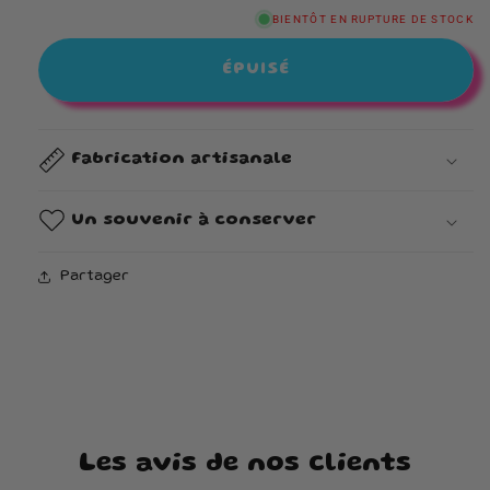
la
la
quantité
quantité
BIENTÔT EN RUPTURE DE STOCK
de
de
Bonbonnière
Bonbonnière
ÉPUISÉ
Fabrication artisanale
Un souvenir à conserver
Partager
Les avis de nos clients