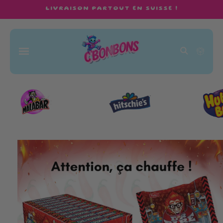
et
LIVRAISON PARTOUT EN SUISSE !
passer
au
contenu
Panier
Passer aux
informations
produits