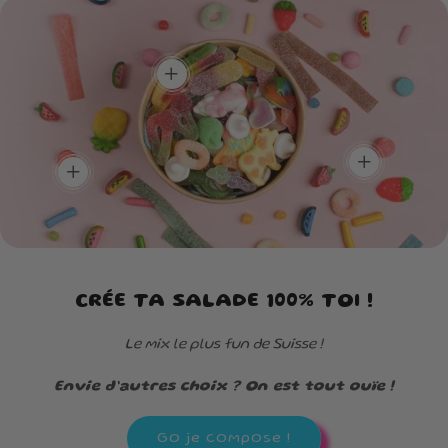
Plein de goûts,
ressemble.
Un max de
zéro routine !
couleurs, un max
Un mélange unique pour
de saveurs !
découvrir de nouvelles
add
Une box aussi belle à
saveurs à chaque
regarder que délicieuse à
bouchée.
dévorer.
add
add
CRÉE TA SALADE 100% TOI !
Le mix le plus fun de Suisse !
Envie d’autres choix ? On est tout ouïe !
Go je compose !