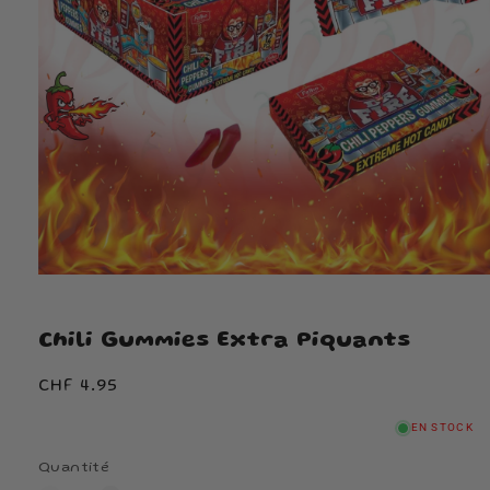
Chili Gummies Extra Piquants
Prix
CHF 4.95
habituel
EN STOCK
Quantité