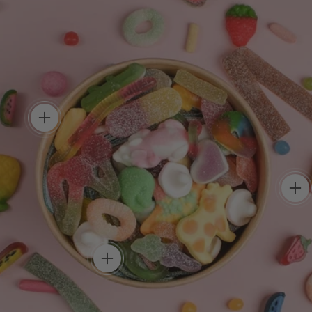
, tes règles !
que bonbon, crée la box
 te ressemble.
Plein de goût
routine 
Un mélange uniq
add
découvrir de nou
saveurs à chaque 
Un max de couleurs, un
max de saveurs !
add
Une box aussi belle à regarder que
délicieuse à dévorer.
add