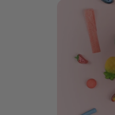
Ta box
Choisis cha
qui