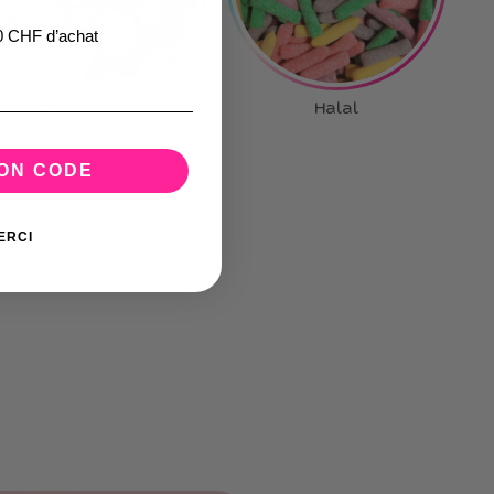
0 CHF d’achat
Chewing-gum
Halal
MON CODE
ERCI