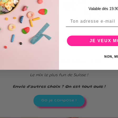
Valable dès 19.9
Email
Vrac Acidulés
Vrac Lisses
JE VEUX 
NON, M
CRÉE TA SALADE 100% TOI !
Le mix le plus fun de Suisse !
Envie d’autres choix ? On est tout ouïe !
Go je compose !