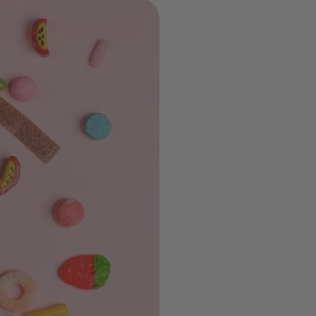
s, zéro
!
ue pour
velles
bouchée.