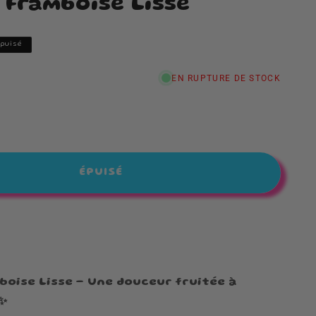
 Framboise Lisse
Épuisé
EN RUPTURE DE STOCK
nter
té
e
ÉPUISÉ
oise
G
boise Lisse – Une douceur fruitée à
✨