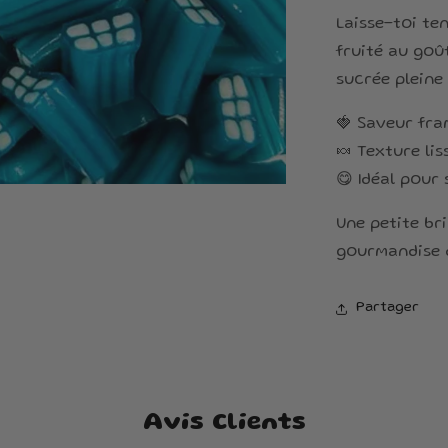
Laisse-toi te
fruité au goû
sucrée pleine 
🍓 Saveur fra
🍬 Texture li
😋 Idéal pour
Une petite br
gourmandise d
Partager
Avis Clients