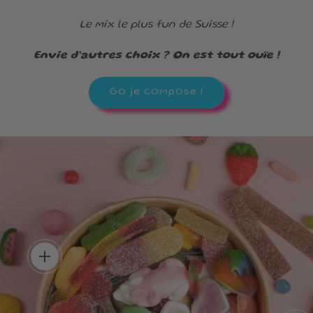
Le mix le plus fun de Suisse !
Envie d’autres choix ? On est tout ouïe !
Go je compose !
, tes règles !
que bonbon, crée la box
 te ressemble.
Plein de goût
routine 
Un mélange uniq
add
découvrir de nou
saveurs à chaque 
Un max de couleurs, un
max de saveurs !