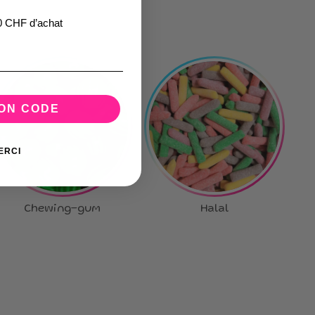
0 CHF d’achat
MON CODE
ERCI
Chewing-gum
Halal