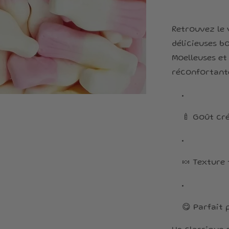
Retrouvez le 
délicieuses bo
Moelleuses et
réconfortante
🍼 Goût cr
🍬 Texture
😋 Parfait