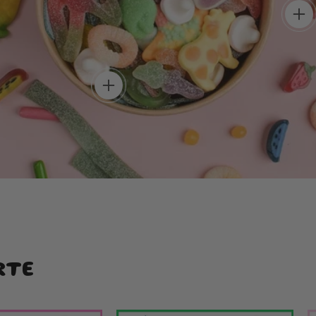
add
Une box aussi belle à regarder que
délicieuse à dévorer.
add
RTE