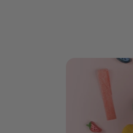
Ta box
Choisis cha
qui