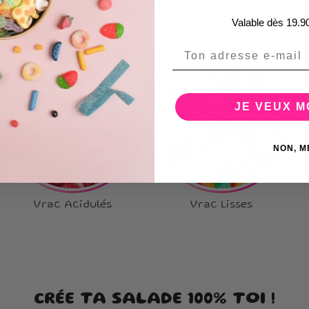
Valable dès 19.9
Email
JE VEUX 
NON, M
Vrac Acidulés
Vrac Lisses
CRÉE TA SALADE 100% TOI !