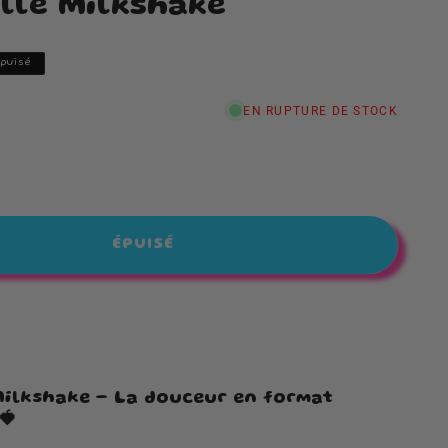
lle Milkshake
Épuisé
EN RUPTURE DE STOCK
nter
té
lle
ÉPUISÉ
hake
G
Milkshake – La douceur en format
🍓