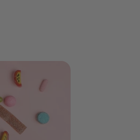
s, zéro
!
ue pour
velles
bouchée.