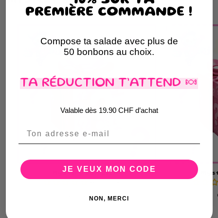
-10% SUR TA
MYSTERY BOX DÉCOUVERTE
PREMIÈRE COMMANDE !
Compose ta salade avec plus de
50 bonbons au choix.
TA RÉDUCTION T’ATTEND 🍬
Valable dès 19.90 CHF d’achat
Email
JE VEUX MON CODE
Mystery Box 20CHF
Myst
Aucun avis
Prix
CHF 20.00
NON, MERCI
habituel