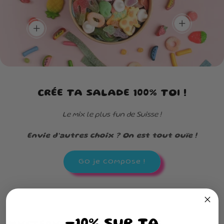
add
add
CRÉE TA SALADE 100% TOI !
Le mix le plus fun de Suisse !
Envie d’autres choix ? On est tout ouïe !
Go je compose !