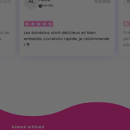
Alice
AL
8.2025
12.11.2024
Vérifié
ts de
Les bonbons sont délicieux et bien
Trè
s
emballés. Livraison rapide, je recommande
pet
! 🍭
cou
Liens utiles