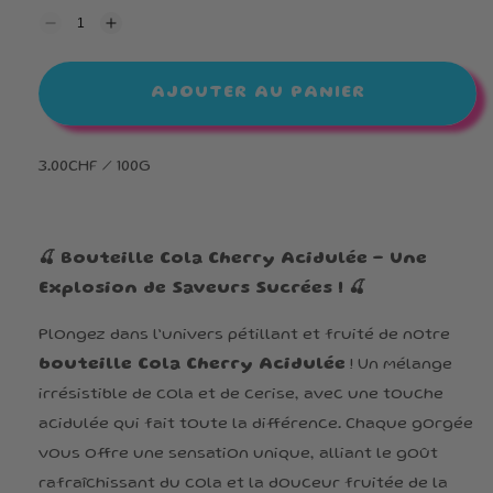
Réduire
Augmenter
la
la
quantité
quantité
de
de
AJOUTER AU PANIER
Bouteille
Bouteille
Cola
Cola
Cherry
Cherry
3.00CHF / 100G
🍒 Bouteille Cola Cherry Acidulée – Une
Explosion de Saveurs Sucrées ! 🍒
Plongez dans l’univers pétillant et fruité de notre
bouteille Cola Cherry Acidulée
! Un mélange
irrésistible de cola et de cerise, avec une touche
acidulée qui fait toute la différence. Chaque gorgée
vous offre une sensation unique, alliant le goût
rafraîchissant du cola et la douceur fruitée de la