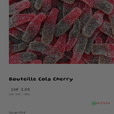
Bouteille Cola Cherry
Prix
CHF 3.00
PRIX
habituel
PAR
CHF 3.00
/
100G
UNITAIRE
EN STOCK
Quantité