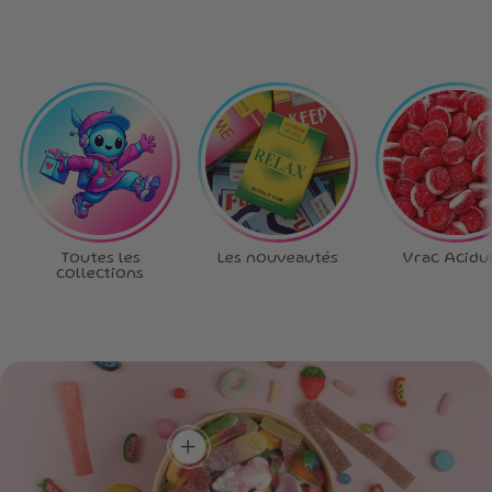
Toutes les
Les nouveautés
Vrac Acidu
collections
Ta box, tes règles
!
Choisis chaque bonbon,
crée la box qui te
Plein de goûts,
ressemble.
Un max de
zéro routine !
couleurs, un max
Un mélange unique pour
de saveurs !
découvrir de nouvelles
add
Une box aussi belle à
saveurs à chaque
regarder que délicieuse à
bouchée.
dévorer.